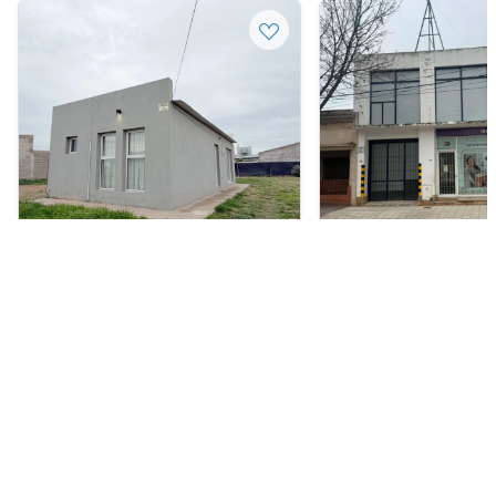
Casa en Venta
Local comercial en Alqui
USD 60.000
ARS 3.900.000
E. HEINRICH 2065, NUEVA ESPORA,
CHICLANA 748, Bahía 
Bahía Blanca
130 m²
1
250 m²